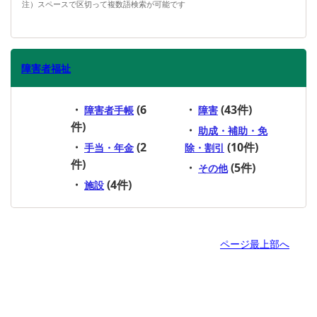
注）スペースで区切って複数語検索が可能です
障害者福祉
(6
(43件)
障害者手帳
障害
件)
助成・補助・免
(2
(10件)
手当・年金
除・割引
件)
(5件)
その他
(4件)
施設
ページ最上部へ